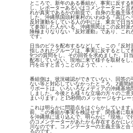
ところで、新年のある番組が、事実に反する
し、レポーターあるいはコメンテーターと言
れが真実であるかの前提で、自身の主義主張
した。沖縄県国頭村東村のいわゆる『高江ヘ
反対運動をしている人の中には、東京で日当
て参加した人がいる、沖縄県民はこの反対派
険極まりなりない『反対運動』であり、これ
です。
日当のビラを配布するなどして、この『反対
指しされたグループは、事実に反するとして
9つの質問をし、その回答を求めました。日当
配布していない、現地に来て様子を取材をし、t
円を出すと言うことのようで、、、。
番組側は、状況確認ができていない、回答の
ない等と対応していなかったところ、2週間
リポートは、いろいろなメディアの沖縄基地
しました。今後とも様々な立場の方々のご意
まいります』と15秒間のメッセージをナレー
これは明らかに問題点をはぐらかしています
前、この番組が事実を検証せず、関係者に取
を沖縄県に送り込んで、明らかに『現地』で
のコメンテーターがあたかも存在するかにレ
川なのです。コメンテーターの主義主張と合
るのです。