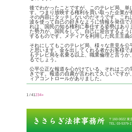
後でわかったことですが、このテレビ局、単
す。つまり放映する権利を買い取った企業が
その内容にタッチしないのだそうです。これ
波を使って自己の好きなように情報を発信で
れは、国民の知る権利に奉仕する姿勢はあり
た勢力が、国民をして、自己に迎合するよう
するものです。メディアを利用した民主主義
それにしてもこのテレビ局、様々な意見を公
と思います。金を出してくれる者かお客様で
もテレビ局を名乗る以上、職業倫理と言うか
るでしょう。
公平公正な報道を心がけている、それはこの
きです。報道の自粛が言われて久しいですが
ィアコントロールがありました。
1 / 4
1
2
3
4
»
〒160-0022
TEL: 03-5379-1