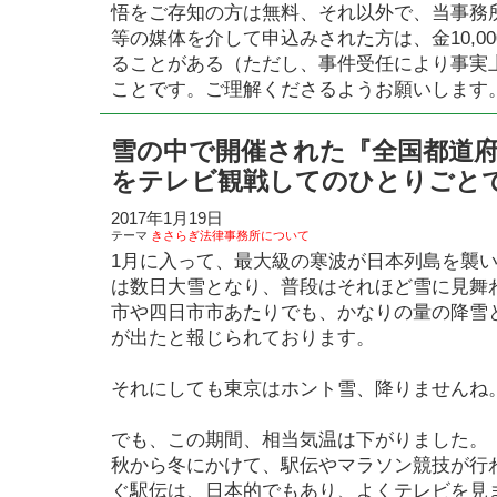
悟をご存知の方は無料、それ以外で、当事務
等の媒体を介して申込みされた方は、金10,0
ることがある（ただし、事件受任により事実
ことです。ご理解くださるようお願いします
雪の中で開催された『全国都道
をテレビ観戦してのひとりごと
2017年1月19日
テーマ
きさらぎ法律事務所について
1月に入って、最大級の寒波が日本列島を襲
は数日大雪となり、普段はそれほど雪に見舞
市や四日市市あたりでも、かなりの量の降雪
が出たと報じられております。
それにしても東京はホント雪、降りませんね
でも、この期間、相当気温は下がりました。
秋から冬にかけて、駅伝やマラソン競技が行
ぐ駅伝は、日本的でもあり、よくテレビを見ま