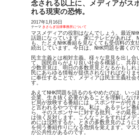
念される以上に、メディアがス
れる現実の恐怖。
2017年1月16日
テーマ
きさらぎ法律事務所について
マスメディアの役割はなんでしょう。最近NH
話題になっています。家にテレビがあれば、N
も、たとえNHK番組を見なくても受信料の支
続出しています。今日は、NHK問題を書くの
民主主義とは相対主義。様々な意見を出し合
て、国民自らがより良い社会を構築し、共存
少数意見は、明日の多数意見となるかもしれ
民にあらゆる情報が提供されなければなりま
に奉仕することで、メディアは民主主義社会
す。
あえてNHK問題を語るのをやめたのは、いっ
企業、生き抜く必要があることを理解しなけ
ビ局が放映する番組には、スポンサーが付き
と言われるやつですね。私は、あるテレビ番
ら、そのスポンサーに対する批判、その延長
は強く反対します。こんなことをすればメデ
めには沈黙するか、ときの多数意見のように
を伺う番組作りになる危惧を覚えます。マス
が公共性があるのです。