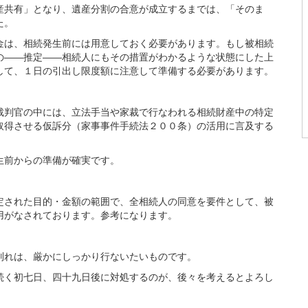
産共有」となり、遺産分割の合意が成立するまでは、「そのま
た。
金は、相続発生前には用意しておく必要があります。もし被相続
の――推定――相続人にもその措置がわかるような状態にした上
して、１日の引出し限度額に注意して準備する必要があります。
裁判官の中には、立法手当や家裁で行なわれる相続財産中の特定
取得させる仮訴分（家事事件手続法２００条）の活用に言及する
生前からの準備が確実です。
定された目的・金額の範囲で、全相続人の同意を要件として、被
用がなされております。参考になります。
別れは、厳かにしっかり行ないたいものです。
続く初七日、四十九日後に対処するのが、後々を考えるとよろし