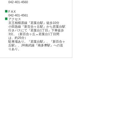
042-401-4560
F A X
042-401-4561
アクセス
京王相模原線『若葉台駅』徒歩10分
小田急線『新百合ヶ丘駅』から若葉台駅
行きバスにて『若葉台1丁目』下車徒歩
3分。（新百合ヶ丘↔︎若葉台1丁目間
は、約25分）
駐車場あり。『若葉台駅』、『新百合ヶ
丘駅』、JR南武線『南多摩駅』への送
りあり。