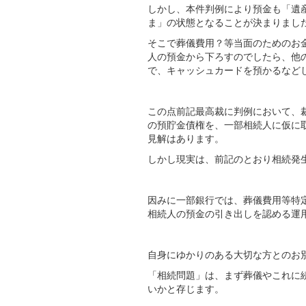
しかし、本件判例により預金も「遺
ま」の状態となることが決まりまし
そこで葬儀費用？等当面のためのお
人の預金から下ろすのでしたら、他
で、キャッシュカードを預かるなど
この点前記最高裁に判例において、
の預貯金債権を、一部相続人に仮に
見解はあります。
しかし現実は、前記のとおり相続発
因みに一部銀行では、葬儀費用等特
相続人の預金の引き出しを認める運
自身にゆかりのある大切な方とのお
「相続問題」は、まず葬儀やこれに
いかと存じます。