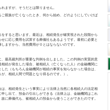
られますが、そうだとは限りません。
るご親族が亡くなったとき、何から始め、どのようにしていけば
出をすると思います。最近は、相続発生が確実視された段階から
わせに応じ費用を試算する葬儀社もあるようです。最初に必要と
葬しますから、当然費用が０とはならないのです。
に、最高裁判所が重要な判例を出しました。この判例の実質的意
後相続が発生した場合、被相続人（亡くなった人）の金融機関に
ました（もちろん金融機関が相続の事実を知らなかった場合は、
うが、相続人間で問題となり得るのです。）。
金は、相続発生という事実により法律上当然に各相続人の法定相
に申し出て、預金の引出しができる（法律上は、金融機関はこれ
。故に葬儀代も、被相続人の預金から使うことができたのです。