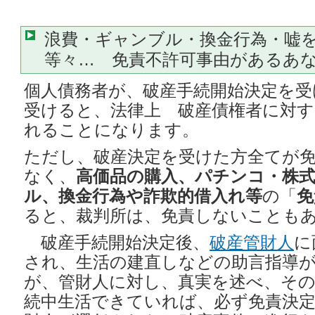
浪費・ギャンブル・換金行為・嘘
等々… 免責不許可事由があるあ
個人債務者が、破産手続開始決定を受
受けると、法律上 破産債権者に対す
れることになります。
ただし、破産決定を受けた方全てが
なく、
高価品の購入、パチンコ・株
ル、換金行為や詐欺的借入れ等
の「
免
ると、裁判所は、免責しないことも
破産手続開始決定後、
破産管財人
に
され、生活の建直しなどの助言指導
が、管財人に対し、真実を述べ、そ
続中生活できていれば、必ず免責決