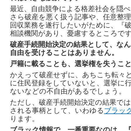
最近、自由競争による格差社会を隠
さら破産を悪く扱う記事や、任意整
回収業務を遂行したいがために、『
相談機関があり、憂慮するところで
破産手続開始決定の結果として、な
自由を受けることはありません。
戸籍に載ることも、選挙権を失うこ
かえって破産せずに、あちこち転々
に住民登録をしていないと、選挙に
ないなどの不自由があるでしょう。
ただし、破産手続開始決定の結果で
される事柄として、いわゆる
ブラッ
ります。
ブラック情報で、一番重要なのは、『