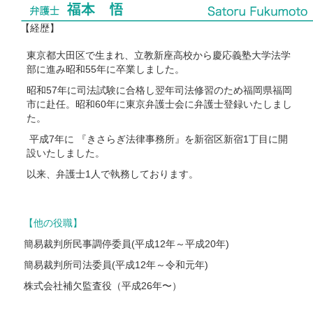
【経歴】
東京都大田区で生まれ、立教新座高校から慶応義塾大学法学
部に進み昭和55年に卒業しました。
昭和57年に司法試験に合格し翌年司法修習のため福岡県福岡
市に赴任。昭和60年に東京弁護士会に弁護士登録いたしまし
た。
平成7年に 『きさらぎ法律事務所』を新宿区新宿1丁目に開
設いたしました。
以来、弁護士1人で執務しております。
【他の役職】
簡易裁判所民事調停委員(平成12年～平成20年)
簡易裁判所司法委員(平成12年～令和元年)
株式会社補欠監査役（平成26年〜）