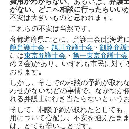
費用がわからない
、あるいは、
弁護
がない、どこへ相談に行ったらいい
不安は大きいものと思われます。
これらの不安は当然です。
各都道府県ごとに、弁護士会(北海道
館弁護士会
・
旭川弁護士会
・
釧路弁護
には
東京弁護士会
・
第一東京弁護士会
の３会)があり、いずれも市民に対す
おります。
しかし、そこでの相談の予約が取れ
わせがないなどの事情で、なかなか
れる弁護士に行き当たらないという
そして、相談予約が取れたとしても
用について心配し、不安を抱えたま
は、とても辛いことです。