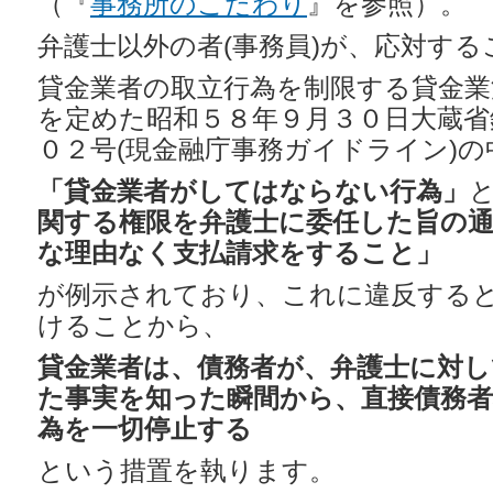
（『
事務所のこだわり
』を参照）。
弁護士以外の者(事務員)が、応対す
貸金業者の取立行為を制限する貸金業
を定めた昭和５８年９月３０日大蔵省
０２号(現金融庁事務ガイドライン)の
「貸金業者がしてはならない行為」
関する権限を弁護士に委任した旨の
な理由なく支払請求をすること」
が例示されており、これに違反する
けることから、
貸金業者は、債務者が、弁護士に対し
た事実を知った瞬間から、直接債務者
為を一切停止する
という措置を執ります。