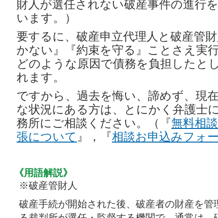
財人が選任されない破産事件の進行
います。）
要するに、破産申立代理人と破産管財
かない』『約束を守る』ことさえ実
どのような原因で債務を負担したと
れます。
ですから、過去を悔い、諦めず、現
な状況にある方は、とにかく弁護士
務所にご相談ください。（『
無料相
張について
』，『
相談お申込みフォ
《用語解説》
※破産管財人
破産手続が開始された後、破産者の財産を管
る裁判所が選任・監督する機関で、通常は、