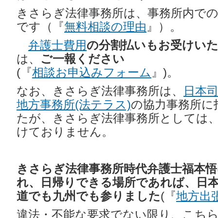
きさらぎ法律事務所は、事務所内での
です（『
無料相談の理由
』）。
弁護士費用
の分割払いもお受けい
は、
ご一報ください
(『
相談お申込みフォーム
』)。
なお、きさらぎ法律事務所は、
日本
地方事務所(法テラス)
の協力事務所に
たが、きさらぎ法律事務所としては
けておりません。
きさらぎ法律事務所
時代弁護士福本悟
れ、日帰りできる場所であれば、日
道でも九州でも参りました
(『
地方出
違法・不能な要求でない限り、こち