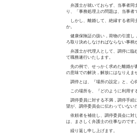
弁護士が就いておらず、当事者同士
り、「事務処理上の問題は、当事者
しかし、離婚して、絶縁する者同士
か。
健康保険証の扱い，荷物の引渡し，
ろ取り決めしなければならない事柄
弁護士が代理人として、調停に臨む
て職務遂行いたします。
先の例で、せっかく求めた離婚が書
の意味での解決，解放にはなりえま
調停とは、『場所の設定』と、心得
この場所を、『どのように利用す
調停委員に対する不満，調停手続に
望が、調停委員会に伝わっていない
依頼者を補佐し、調停委員会に対し
は、まさしく弁護士の仕事なのです
繰り返し申し上げます。