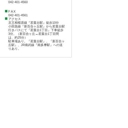
042-401-4560
F A X
042-401-4561
アクセス
京王相模原線『若葉台駅』徒歩10分
小田急線『新百合ヶ丘駅』から若葉台駅
行きバスにて『若葉台1丁目』下車徒歩
3分。（新百合ヶ丘↔︎若葉台1丁目間
は、約25分）
駐車場あり。『若葉台駅』、『新百合ヶ
丘駅』、JR南武線『南多摩駅』への送
りあり。