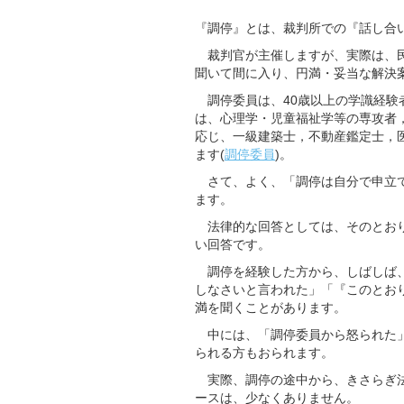
『調停』とは、裁判所での『話し合
裁判官が主催しますが、実際は、民
聞いて間に入り、円満・妥当な解決
調停委員は、40歳以上の学識経験
は、心理学・児童福祉学等の専攻者
応じ、一級建築士，不動産鑑定士，
ます(
調停委員
)。
さて、よく、「調停は自分で申立て
ます。
法律的な回答としては、そのとおり
い回答です。
調停を経験した方から、しばしば、
しなさいと言われた」「『このとお
満を聞くことがあります。
中には、「調停委員から怒られた」
られる方もおられます。
実際、調停の途中から、きさらぎ法
ースは、少なくありません。