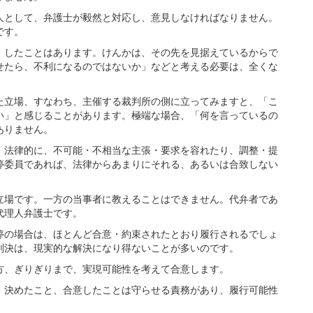
として、弁護士が毅然と対応し、意見しなければなりません。
です。
したことはあります。けんかは、その先を見据えているからで
せたら、不利になるのではないか」などと考える必要は、全くな
立場、すなわち、主催する裁判所の側に立ってみますと、「こ
い」と感じることがあります。極端な場合、「何を言っているの
ありません。
法律的に、不可能・不相当な主張・要求を容れたり、調整・提
停委員であれば、法律からあまりにそれる、あるいは合致しない
場です。一方の当事者に教えることはできません。代弁者であ
代理人弁護士です。
の場合は、ほとんど合意・約束されたとおり履行されるでしょ
判決は、現実的な解決になり得ないことが多いのです。
、ぎりぎりまで、実現可能性を考えて合意します。
決めたこと、合意したことは守らせる責務があり、履行可能性