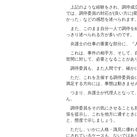
上記のような経験をされ、調停成立
では、調停委員の対応が(良い方に)
かった」などの感想を述べられます
また、このまま自分一人で調停を続
っきり述べられる方が多いのです。
弁護士の仕事の重要な部分に、『人
これは、事件の相手方、そして、自
世間に対して、必要となることがあ
調停委員も、また人間です。確かに
ただ、これを主催する調停委員会に
満足する方向には、事態は動きませ
つまり、弁護士が代理人となって、
ん。
調停委員をその気にさせることも肝
張を提示し、これを他方に通すときに
と、態度で示しましょう。
ただし、いかに人格・識見に優れる
にされているケースも、ないではあ