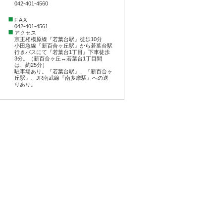
042-401-4560
F A X
042-401-4561
アクセス
京王相模原線『若葉台駅』徒歩10分
小田急線『新百合ヶ丘駅』から若葉台駅
行きバスにて『若葉台1丁目』下車徒歩
3分。（新百合ヶ丘↔︎若葉台1丁目間
は、約25分）
駐車場あり。『若葉台駅』、『新百合ヶ
丘駅』、JR南武線『南多摩駅』への送
りあり。