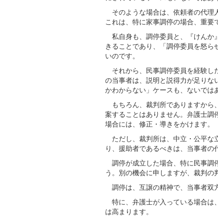
そのような場合は、依頼者の代理人
これは、特に家事調停の場合、重要
私自身も、調停委員と、『けんか』
きることであり、「調停委員を怒ら
いのです。
それから、民事調停委員を経験した
の当事者は、説明と説得力が足りな
かわからない」ケースも、ないでは
もちろん、裁判所でありますから、
案することはありません。弁護士調
場合には、修正・導きをかけます。
ただし、裁判所は、中立・公平な立
り、援助者であるべきは、当事者の
調停が成立した場合、特に民事調停
う。別の機会に申しますが、裁判の
調停は、互譲の精神で、当事者双方
特に、弁護士が入っている場合は、
は高まります。