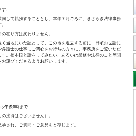
ます。
共同して執務することとし、本年７月ごろに、きさらぎ法律事務
す。
所の在り方は変わりません。
長く当地にいた証として、この地を退去する前に、日頃お世話に
や弁護士の仕事にご関心をお持ちの方々に、事務所をご覧いただ
ます。福本悟と話をしてみたい、あるいは業務や法律のこと等聞
をお運びくださるようお願いします。
ら午後6時まで
らの接待はございません）。
見学され、ご質問・ご意見をと存じます。